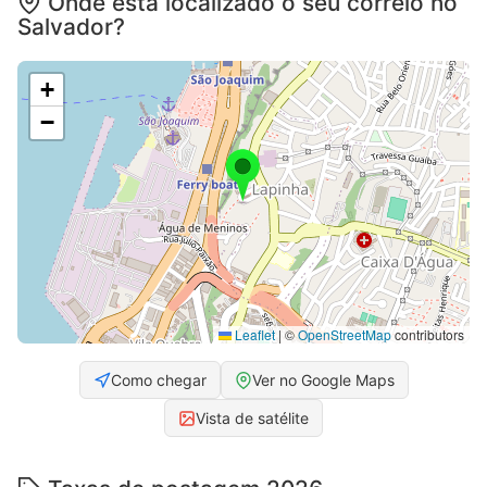
Onde está localizado o seu correio no
Salvador?
+
−
Leaflet
|
©
OpenStreetMap
contributors
Como chegar
Ver no Google Maps
Vista de satélite