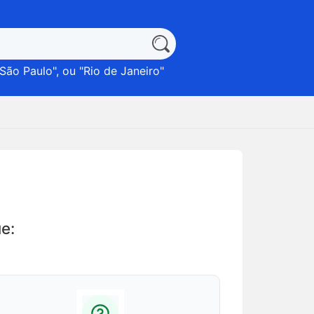
São Paulo
", ou "
Rio de Janeiro
"
e: