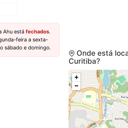
a Ahu está
fechados
.
gunda-feira a sexta-
ado sábado e domingo.
Onde está loca
Curitiba?
+
−