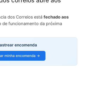
dos correios abre aos
ncia dos Correios está
fechado aos
rio de funcionamento da próxima
astrear encomenda
ear minha encomenda →