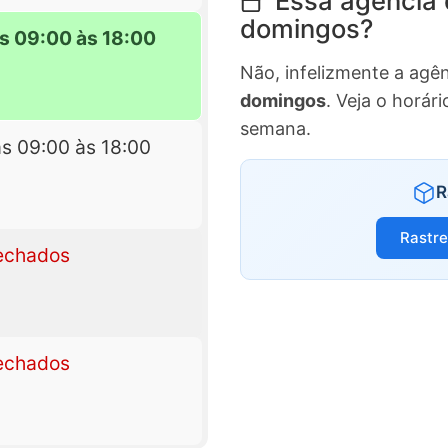
Essa agência 
domingos?
s 09:00 às 18:00
Não, infelizmente a agê
domingos
. Veja o horá
semana.
s 09:00 às 18:00
R
Rastr
echados
echados