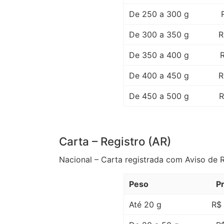
De 250 a 300 g
De 300 a 350 g
R
De 350 a 400 g
R
De 400 a 450 g
R
De 450 a 500 g
R
Carta – Registro (AR)
Nacional – Carta registrada com Aviso de 
Peso
P
Até 20 g
R$ 