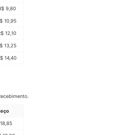
R$ 9,80
$ 10,95
$ 12,10
$ 13,25
$ 14,40
Recebimento.
reço
18,85